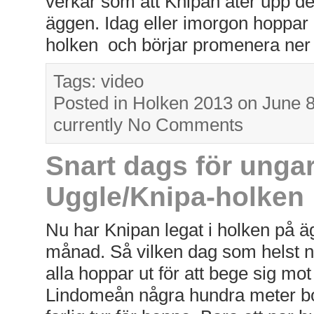
verkar som att Knipan äter upp d
äggen. Idag eller imorgon hoppar
holken och börjar promenera ner
Tags:
video
Posted in
Holken 2013
on June 
currently
No Comments
Snart dags för ungar
Uggle/Knipa-holken
Nu har Knipan legat i holken på ä
månad. Så vilken dag som helst 
alla hoppar ut för att bege sig mot 
Lindomeån några hundra meter bo