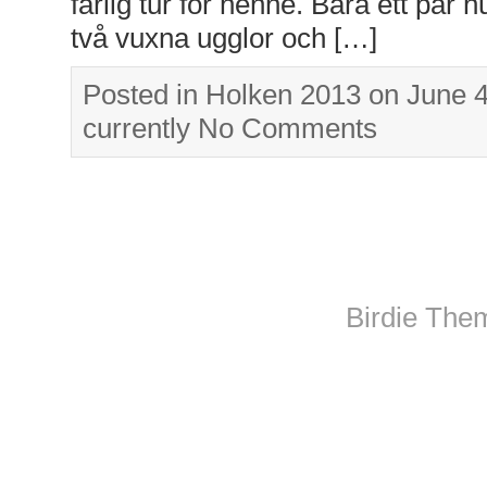
farlig tur för henne. Bara ett par h
två vuxna ugglor och […]
Posted in
Holken 2013
on June 
currently
No Comments
Birdie The