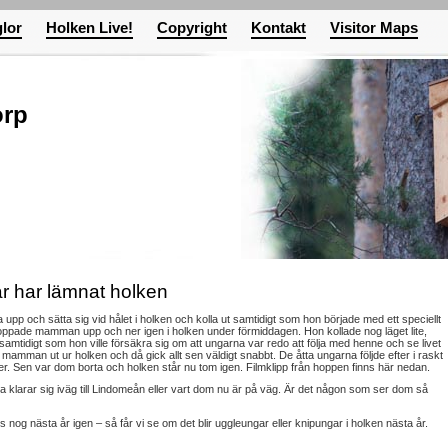
lor
Holken Live!
Copyright
Kontakt
Visitor Maps
orp
 har lämnat holken
p och sätta sig vid hålet i holken och kolla ut samtidigt som hon började med ett speciellt
 hoppade mamman upp och ner igen i holken under förmiddagen. Hon kollade nog läget lite,
samtidigt som hon ville försäkra sig om att ungarna var redo att följa med henne och se livet
mamman ut ur holken och då gick allt sen väldigt snabbt. De åtta ungarna följde efter i raskt
er. Sen var dom borta och holken står nu tom igen. Filmklipp från hoppen finns här nedan.
klarar sig iväg till Lindomeån eller vart dom nu är på väg. Är det någon som ser dom så
nog nästa år igen – så får vi se om det blir uggleungar eller knipungar i holken nästa år.