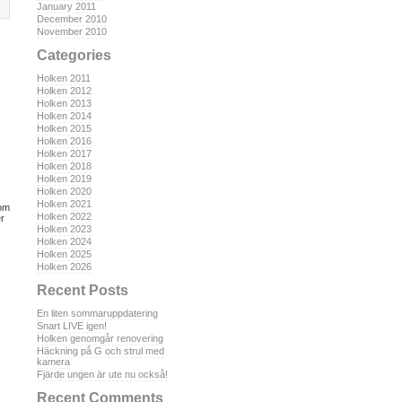
January 2011
December 2010
November 2010
Categories
Holken 2011
Holken 2012
Holken 2013
Holken 2014
Holken 2015
Holken 2016
Holken 2017
Holken 2018
Holken 2019
Holken 2020
Holken 2021
 om
Holken 2022
er
Holken 2023
Holken 2024
Holken 2025
Holken 2026
Recent Posts
En liten sommaruppdatering
Snart LIVE igen!
Holken genomgår renovering
Häckning på G och strul med
kamera
Fjärde ungen är ute nu också!
Recent Comments