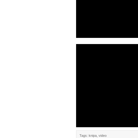
Tags:
knipa
,
video