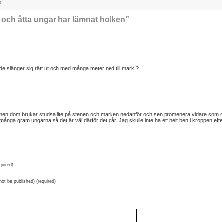
5
ch åtta ungar har lämnat holken”
de slänger sig rätt ut och med många meter ned till mark ?
men dom brukar studsa lite på stenen och marken nedanför och sen promenera vidare som
många gram ungarna så det är väl därför det går. Jag skulle inte ha ett helt ben i kroppen eft
quired)
 not be published) (required)