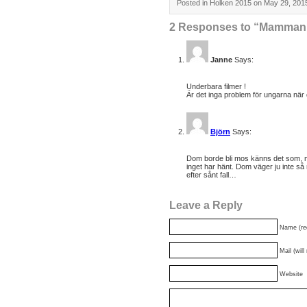
Posted in
Holken 2015
on May 29, 201
2 Responses to “Mamman o
Janne
Says:
June 2, 2015 at 8:53 pm
Underbara filmer !
Är det inga problem för ungarna när 
Björn
Says:
June 3, 2015 at 5:31 pm
Dom borde bli mos känns det som, 
inget har hänt. Dom väger ju inte så 
efter sånt fall…
Leave a Reply
Name (re
Mail (will
Website