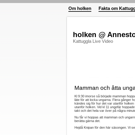
Om holken
Fakta om Kattugg
holken @ Annest
Kattuggla Live Video
Mamman och åtta ungar
Kl 9:30 imorse så började mamman hoppa up
läte för att locka ungarna. Flera gånger
kändes sig för hur det var utanför holken 
utanför holken. Vid kl 11 ungefär hoppade 
takt och det hela var över på några minut
Nu får vi hoppas att mamman och ungarna 
berätta gärna det.
Hejdå Knipan för den här säsongen. Vi ses 