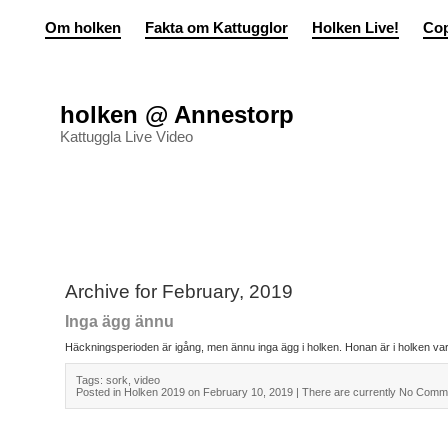
Om holken
Fakta om Kattugglor
Holken Live!
Cop
holken @ Annestorp
Kattuggla Live Video
Archive for February, 2019
Inga ägg ännu
Häckningsperioden är igång, men ännu inga ägg i holken. Honan är i holken 
Tags:
sork
,
video
Posted in
Holken 2019
on February 10, 2019
| There are currently
No Comm