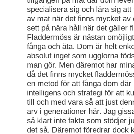
tillgången på mat där dom leve
specialisera sig och lära sig att
av mat när det finns mycket av 
sett på nära håll när det gäller
Fladdermöss är nästan omöjligt 
fånga och äta. Dom är helt enke
absolut inget som ugglorna fö
man gör. Men däremot har mina u
då det finns mycket fladdermös
en metod för att fånga dom där u
intelligens och strategi för att
till och med vara så att just de
arv i generationer här. Jag giss
så klart inte fakta som stödjer j
det så. Däremot föredrar dock k