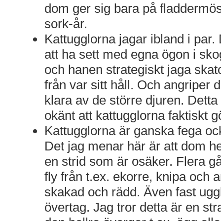
dom ger sig bara på fladdermös
sork-år.
Kattugglorna jagar ibland i par. 
att ha sett med egna ögon i sko
och hanen strategiskt jaga skat
från var sitt håll. Och angriper
klara av de större djuren. Detta s
okänt att kattugglorna faktiskt g
Kattugglorna är ganska fega oc
Det jag menar här är att dom hell
en strid som är osäker. Flera g
fly från t.ex. ekorre, knipa och 
skakad och rädd. Även fast uggla
övertag. Jag tror detta är en str