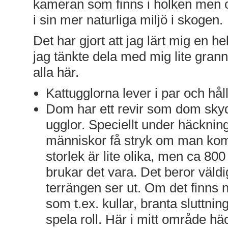
kameran som finns i holken men 
i sin mer naturliga miljö i skogen.
Det har gjort att jag lärt mig en h
jag tänkte dela med mig lite grann
alla här.
Kattugglorna lever i par och hål
Dom har ett revir som dom sky
ugglor. Speciellt under häckni
människor få stryk om man kom
storlek är lite olika, men ca 800
brukar det vara. Det beror väld
terrängen ser ut. Om det finns 
som t.ex. kullar, branta sluttni
spela roll. Här i mitt område hä