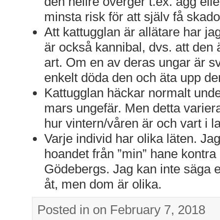
den hellre överger t.ex. ägg ell
minsta risk för att själv få skado
Att kattugglan är allätare har j
är också kannibal, dvs. att den
art. Om en av deras ungar är s
enkelt döda den och äta upp de
Kattugglan häckar normalt under
mars ungefär. Men detta variera
hur vintern/våren är och vart i l
Varje individ har olika läten. Ja
hoandet från ”min” hane kontra
Gödebergs. Jag kan inte säga e
åt, men dom är olika.
Posted in on February 7, 2018