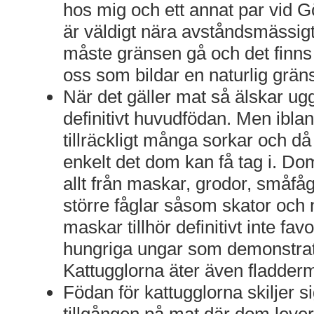
hos mig och ett annat par vid 
är väldigt nära avståndsmässi
måste gränsen gå och det finns
oss som bildar en naturlig grän
När det gäller mat så älskar ug
definitivt huvudfödan. Men ibland
tillräckligt många sorkar och då
enkelt det dom kan få tag i. Dom
allt från maskar, grodor, småfågl
större fåglar såsom skator och 
maskar tillhör definitivt inte fav
hungriga ungar som demonstrati
Kattugglorna äter även fladder
Födan för kattugglorna skiljer s