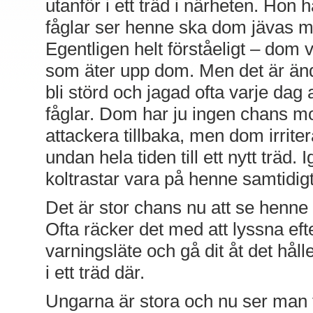
utanför i ett träd i närheten. Hon 
fåglar ser henne ska dom jävas m
Egentligen helt förståeligt – dom v
som äter upp dom. Men det är änd
bli störd och jagad ofta varje dag
fåglar. Dom har ju ingen chans m
attackera tillbaka, men dom irrite
undan hela tiden till ett nytt träd. 
koltrastar vara på henne samtidigt
Det är stor chans nu att se henne
Ofta räcker det med att lyssna eft
varningsläte och gå dit åt det hål
i ett träd där.
Ungarna är stora och nu ser man t